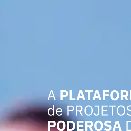
A
PLATAFOR
de PROJETO
PODEROSA