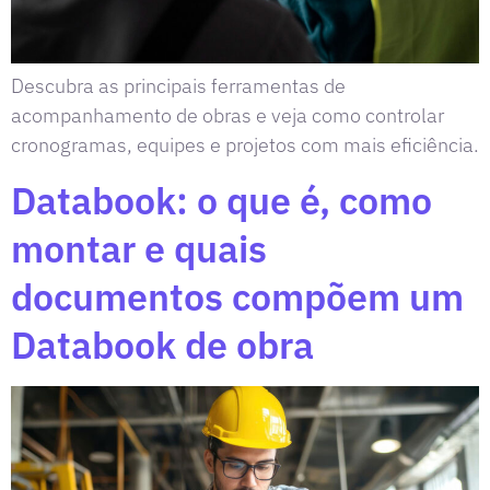
Descubra as principais ferramentas de
acompanhamento de obras e veja como controlar
cronogramas, equipes e projetos com mais eficiência.
Databook: o que é, como
montar e quais
documentos compõem um
Databook de obra